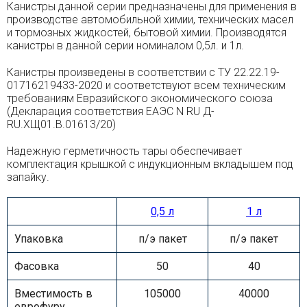
Канистры данной серии предназначены для применения в
производстве автомобильной химии, технических масел
и тормозных жидкостей, бытовой химии. Производятся
канистры в данной серии номиналом 0,5л. и 1л.
Канистры произведены в соответствии с ТУ 22.22.19-
01716219433-2020 и соответствуют всем техническим
требованиям Евразийского экономического союза
(Декларация соответствия ЕАЭС N RU Д-
RU.ХЩ01.В.01613/20)
Надежную герметичность тары обеспечивает
комплектация крышкой
с индукционным вкладышем под
запайку.
0,5 л
1 л
Упаковка
п/э пакет
п/э пакет
Фасовка
50
40
Вместимость в
105000
40000
еврофуру