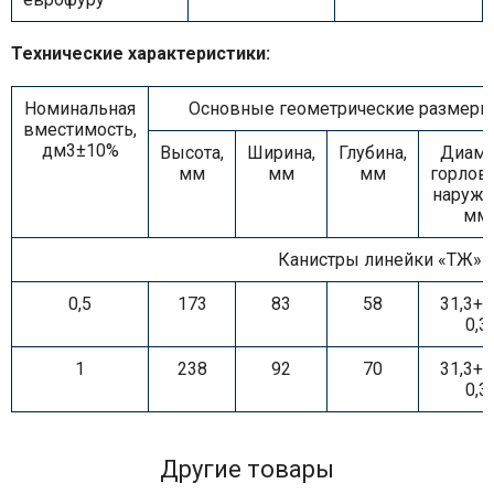
Технические характеристики:
Номинальная
Основные геометрические размеры
вместимость,
дм3±10%
Высота,
Ширина,
Глубина,
Диаме
мм
мм
мм
горлов
наружн
мм
Канистры линейки «ТЖ»
0,5
173
83
58
31,3+0
0,3
1
238
92
70
31,3+0
0,3
Другие товары