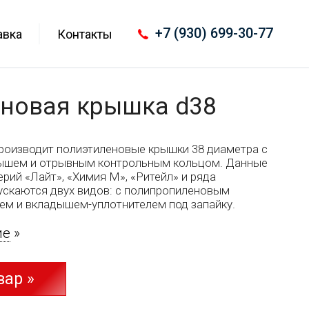
+7 (930) 699-30-77
авка
Контакты
новая крышка d38
роизводит полиэтиленовые крышки 38 диаметра с
ышем и отрывным контрольным кольцом. Данные
рий «Лайт», «Химия М», «Ритейл» и ряда
ускаются двух видов: с полипропиленовым
м и вкладышем-уплотнителем под запайку.
ие
»
вар »