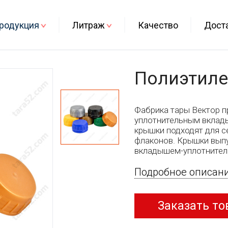
родукция
Литраж
Качество
Дост
Полиэтиле
Фабрика тары Вектор п
уплотнительным вклад
крышки подходят для се
флаконов. Крышки вып
вкладышем-уплотнителе
Подробное описан
Заказать то